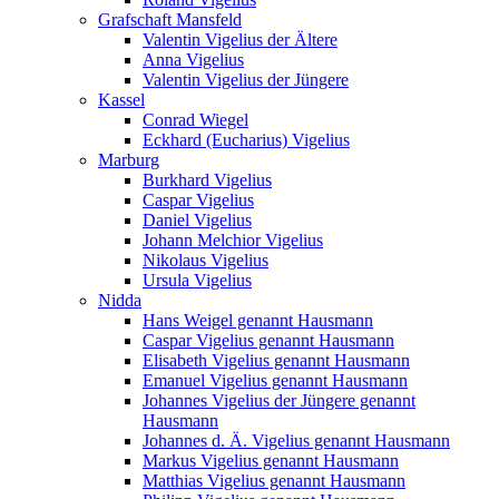
Grafschaft Mansfeld
Valentin Vigelius der Ältere
Anna Vigelius
Valentin Vigelius der Jüngere
Kassel
Conrad Wiegel
Eckhard (Eucharius) Vigelius
Marburg
Burkhard Vigelius
Caspar Vigelius
Daniel Vigelius
Johann Melchior Vigelius
Nikolaus Vigelius
Ursula Vigelius
Nidda
Hans Weigel genannt Hausmann
Caspar Vigelius genannt Hausmann
Elisabeth Vigelius genannt Hausmann
Emanuel Vigelius genannt Hausmann
Johannes Vigelius der Jüngere genannt
Hausmann
Johannes d. Ä. Vigelius genannt Hausmann
Markus Vigelius genannt Hausmann
Matthias Vigelius genannt Hausmann