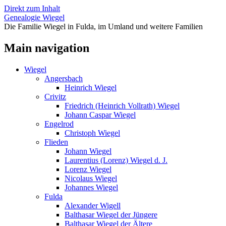
Direkt zum Inhalt
Genealogie Wiegel
Die Familie Wiegel in Fulda, im Umland und weitere Familien
Main navigation
Wiegel
Angersbach
Heinrich Wiegel
Crivitz
Friedrich (Heinrich Vollrath) Wiegel
Johann Caspar Wiegel
Engelrod
Christoph Wiegel
Flieden
Johann Wiegel
Laurentius (Lorenz) Wiegel d. J.
Lorenz Wiegel
Nicolaus Wiegel
Johannes Wiegel
Fulda
Alexander Wigell
Balthasar Wiegel der Jüngere
Balthasar Wiegel der Ältere