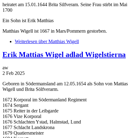
heiratet am 15.01.1644 Brita Silfveram. Seine Frau stirbt im Mai
1700
Ein Sohn ist Erik Matthias
Matthias Wigell ist 1667 in Mars/Pommern gestorben.
Weiterlesen
über Matthias Wigell
Erik Mattias Wigel adlad Wigelstierna
aw
2 Feb 2025
Geboren in Södermansland am 12.05.1654 als Sohn von Mattias
Wigell und Brita Sölfverarm.
1672 Korporal im Södermanland Regiment
1674 Sergant
1675 Reiter in der Leibgarde
1676 Vize Korporal
1676 Schlachten Ystad, Halmstad, Lund
1677 Schlacht Landskrona
1679 Quatiersmeister