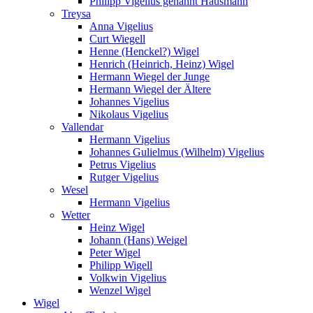
Philipp Vigelius genannt Hausmann
Treysa
Anna Vigelius
Curt Wiegell
Henne (Henckel?) Wigel
Henrich (Heinrich, Heinz) Wigel
Hermann Wiegel der Junge
Hermann Wiegel der Ältere
Johannes Vigelius
Nikolaus Vigelius
Vallendar
Hermann Vigelius
Johannes Gulielmus (Wilhelm) Vigelius
Petrus Vigelius
Rutger Vigelius
Wesel
Hermann Vigelius
Wetter
Heinz Wigel
Johann (Hans) Weigel
Peter Wigel
Philipp Wigell
Volkwin Vigelius
Wenzel Wigel
Wigel