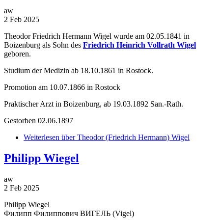
aw
2 Feb 2025
Theodor Friedrich Hermann Wigel wurde am 02.05.1841 in
Boizenburg als Sohn des
Friedrich Heinrich Vollrath Wigel
geboren.
Studium der Medizin ab 18.10.1861 in Rostock.
Promotion am 10.07.1866 in Rostock
Praktischer Arzt in Boizenburg, ab 19.03.1892 San.-Rath.
Gestorben 02.06.1897
Weiterlesen
über Theodor (Friedrich Hermann) Wigel
Philipp Wiegel
aw
2 Feb 2025
Philipp Wiegel
Филипп Филиппович ВИГЕЛЬ (Vigel)