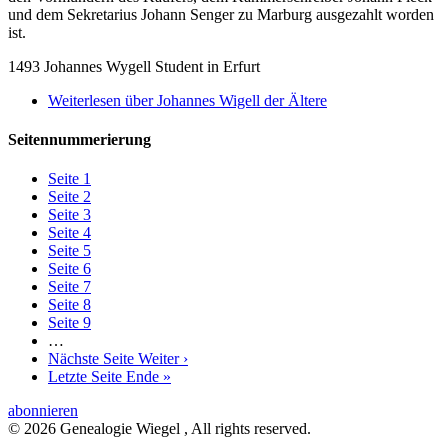
und dem Sekretarius Johann Senger zu Marburg ausgezahlt worden
ist.
1493 Johannes Wygell Student in Erfurt
Weiterlesen
über Johannes Wigell der Ältere
Seitennummerierung
Seite
1
Seite
2
Seite
3
Seite
4
Seite
5
Seite
6
Seite
7
Seite
8
Seite
9
…
Nächste Seite
Weiter ›
Letzte Seite
Ende »
abonnieren
© 2026 Genealogie Wiegel , All rights reserved.