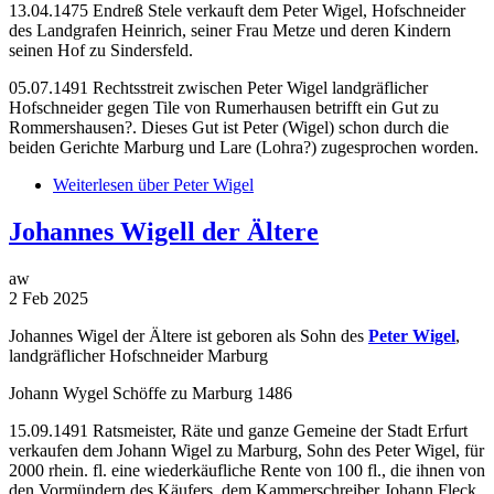
13.04.1475 Endreß Stele verkauft dem Peter Wigel, Hofschneider
des Landgrafen Heinrich, seiner Frau Metze und deren Kindern
seinen Hof zu Sindersfeld.
05.07.1491 Rechtsstreit zwischen Peter Wigel landgräflicher
Hofschneider gegen Tile von Rumerhausen betrifft ein Gut zu
Rommershausen?. Dieses Gut ist Peter (Wigel) schon durch die
beiden Gerichte Marburg und Lare (Lohra?) zugesprochen worden.
Weiterlesen
über Peter Wigel
Johannes Wigell der Ältere
aw
2 Feb 2025
Johannes Wigel der Ältere ist geboren als Sohn des
Peter Wigel
,
landgräflicher Hofschneider Marburg
Johann Wygel Schöffe zu Marburg 1486
15.09.1491 Ratsmeister, Räte und ganze Gemeine der Stadt Erfurt
verkaufen dem Johann Wigel zu Marburg, Sohn des Peter Wigel, für
2000 rhein. fl. eine wiederkäufliche Rente von 100 fl., die ihnen von
den Vormündern des Käufers, dem Kammerschreiber Johann Fleck