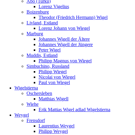
Abo (Turku)
Lorenz Vigelius
Boizenburg
Theodor (Friedrich Hermann) Wigel
Livland, Estland
Lorenz Johann von Wiegel
Marburg
Johannes Wigell der Ältere
Johannes Wigell der Jüngere
Peter Wigel
Muddis, Estland
Philipp Magnus von Wiegel
Simbuchino, Russland
Philipp Wiegel
Nicolai von Wiegel
Paul von Wiegel
Wigelstierna
Oschersleben
Matthias Wigell
Wiehe
Erik Mattias Wigel adlad Wigelstierna
Weygel
Frensdorf
Laurentius Weygel
Philipp Weygel