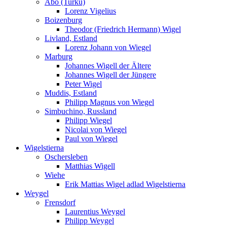
Abo (Turku)
Lorenz Vigelius
Boizenburg
Theodor (Friedrich Hermann) Wigel
Livland, Estland
Lorenz Johann von Wiegel
Marburg
Johannes Wigell der Ältere
Johannes Wigell der Jüngere
Peter Wigel
Muddis, Estland
Philipp Magnus von Wiegel
Simbuchino, Russland
Philipp Wiegel
Nicolai von Wiegel
Paul von Wiegel
Wigelstierna
Oschersleben
Matthias Wigell
Wiehe
Erik Mattias Wigel adlad Wigelstierna
Weygel
Frensdorf
Laurentius Weygel
Philipp Weygel