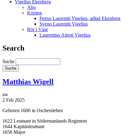
Vigelius Ekenberg
Abo
Köping
Petrus Laurentii Vigelius, adlad Ekenberg
Sveno Laurentii Vigelius
Rör i Väse
Laurentius Algoti Vigelius
Search
Suche
Matthias Wigell
aw
2 Feb 2025
Geboren 1600 in Oschersleben
1622 Leutnant in Södermanlands Regiment
1644 Kapitänleutnant
1656 Major