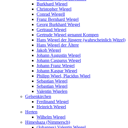
Burkhard Wiegel
Christopher Wiegel
Conrad Wiegell
Franz Bernhard Wiegel
Georg Burkhard Wiegel
Gertraud Wiegel
Gertrude Wiegel genannt Kompen
Hans Wiegel der Jüngere (wahrscheinlich Witzel)
Hans Wiegel der Ältere
Jakob Wiegel
Johann Augustin Wiegel
Johann Casparus Wiegel
Johann Franz Wiegel
Johann Kaspar Wiegel
Philipp Wigel, Placidus Wigel
Sebastian Wiegel
Sebastian Wiegel
Valentin Wigelen
Gelsenkirchen
Ferdinand Wiegel
Heinrich Wiegel
Herten
Wilhelm Wiegel
Himeshaza (Nimmersch)
(Johannes) Valentin Wiegel