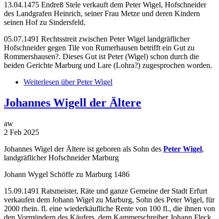
13.04.1475 Endreß Stele verkauft dem Peter Wigel, Hofschneider
des Landgrafen Heinrich, seiner Frau Metze und deren Kindern
seinen Hof zu Sindersfeld.
05.07.1491 Rechtsstreit zwischen Peter Wigel landgräflicher
Hofschneider gegen Tile von Rumerhausen betrifft ein Gut zu
Rommershausen?. Dieses Gut ist Peter (Wigel) schon durch die
beiden Gerichte Marburg und Lare (Lohra?) zugesprochen worden.
Weiterlesen
über Peter Wigel
Johannes Wigell der Ältere
aw
2 Feb 2025
Johannes Wigel der Ältere ist geboren als Sohn des
Peter Wigel
,
landgräflicher Hofschneider Marburg
Johann Wygel Schöffe zu Marburg 1486
15.09.1491 Ratsmeister, Räte und ganze Gemeine der Stadt Erfurt
verkaufen dem Johann Wigel zu Marburg, Sohn des Peter Wigel, für
2000 rhein. fl. eine wiederkäufliche Rente von 100 fl., die ihnen von
den Vormündern des Käufers, dem Kammerschreiber Johann Fleck