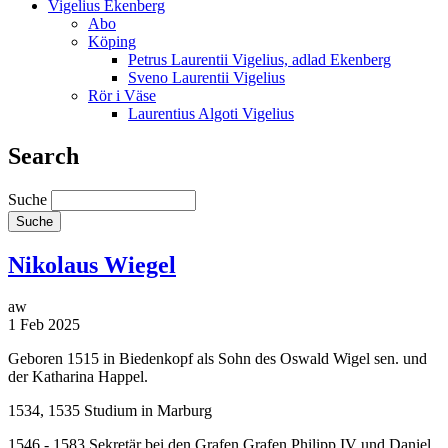
Vigelius Ekenberg
Abo
Köping
Petrus Laurentii Vigelius, adlad Ekenberg
Sveno Laurentii Vigelius
Rör i Väse
Laurentius Algoti Vigelius
Search
Suche
Nikolaus Wiegel
aw
1 Feb 2025
Geboren 1515 in Biedenkopf als Sohn des Oswald Wigel sen. und
der Katharina Happel.
1534, 1535 Studium in Marburg
1546 - 1583 Sekretär bei den Grafen Grafen Philipp IV und Daniel