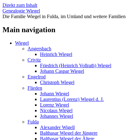
Direkt zum Inhalt
Genealogie Wiegel
Die Familie Wiegel in Fulda, im Umland und weitere Familien
Main navigation
Wiegel
Angersbach
Heinrich Wiegel
Crivitz
Friedrich (Heinrich Vollrath) Wiegel
Johann Caspar Wiegel
Engelrod
Christoph Wiegel
Flieden
Johann Wiegel
Laurentius (Lorenz) Wiegel d. J.
Lorenz Wiegel
Nicolaus Wiegel
Johannes Wiegel
Fulda
Alexander Wigell
Balthasar Wiegel der Jüngere
Balthasar Wiegel der Ältere