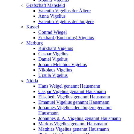
Grafschaft Mansfeld
Valentin Vigelius der Ältere
Anna Vigelius
Valentin Vigelius der Jüngere
Kassel
Conrad Wiegel
Eckhard (Eucharius) Vigelius
Marburg
Burkhard Vigelius
Caspar Vigelius
Daniel Vigelius
Johann Melchior Vigelius
Nikolaus Vigelius
Ursula Vigelius
Nidda
Hans Weigel genannt Hausmann
Caspar Vigelius genannt Hausmann
Elisabeth Vigelius genannt Hausmann
Emanuel Vigelius genannt Hausmann
Johannes Vigelius der Jüngere genannt
Hausmann
Johannes d. Ä. Vigelius genannt Hausmann
Markus Vigelius genannt Hausmann
Matthias Vigelius genannt Hausmann