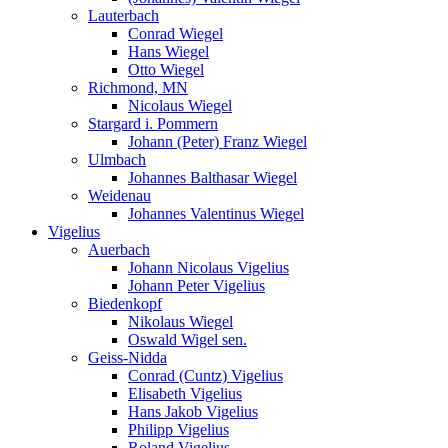
Lauterbach
Conrad Wiegel
Hans Wiegel
Otto Wiegel
Richmond, MN
Nicolaus Wiegel
Stargard i. Pommern
Johann (Peter) Franz Wiegel
Ulmbach
Johannes Balthasar Wiegel
Weidenau
Johannes Valentinus Wiegel
Vigelius
Auerbach
Johann Nicolaus Vigelius
Johann Peter Vigelius
Biedenkopf
Nikolaus Wiegel
Oswald Wigel sen.
Geiss-Nidda
Conrad (Cuntz) Vigelius
Elisabeth Vigelius
Hans Jakob Vigelius
Philipp Vigelius
Roland Vigelius