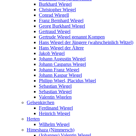
Burkhard Wiegel
Christopher Wiegel
Conrad Wiegell
Franz Bernhard Wiegel
Georg Burkhard Wiegel
Gertraud Wiegel
Gertrude Wiegel genannt Kompen
Hans Wiegel der Jüngere (wahrscheinlich Witzel)
Hans Wiegel der Ältere
Jakob Wiegel
Johann Augustin Wiegel
Johann Casparus Wiegel
Johann Franz Wiegel
Johann Kaspar Wiegel
Philipp Wigel, Placidus Wigel
Sebastian Wiegel
Sebastian Wiegel
Valentin Wigelen
Gelsenkirchen
Ferdinand Wiegel
Heinrich Wiegel
Herten
Wilhelm Wiegel
Himeshaza (Nimmersch)
(Johannes) Valentin Wiegel