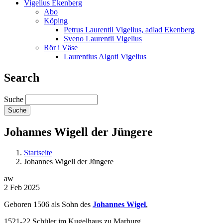
Vigelius Ekenberg
Abo
Köping
Petrus Laurentii Vigelius, adlad Ekenberg
Sveno Laurentii Vigelius
Rör i Väse
Laurentius Algoti Vigelius
Search
Suche
Johannes Wigell der Jüngere
Startseite
Johannes Wigell der Jüngere
aw
2 Feb 2025
Geboren 1506 als Sohn des
Johannes Wigel
,
1521-22 Schüler im Kugelhaus zu Marburg