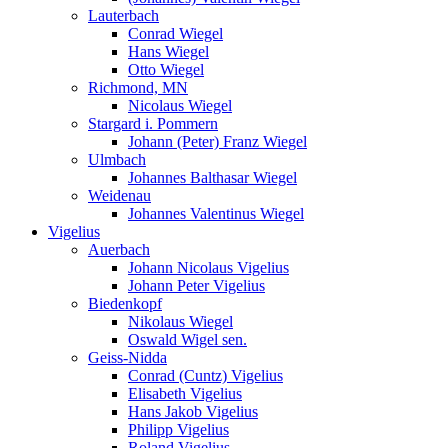
Lauterbach
Conrad Wiegel
Hans Wiegel
Otto Wiegel
Richmond, MN
Nicolaus Wiegel
Stargard i. Pommern
Johann (Peter) Franz Wiegel
Ulmbach
Johannes Balthasar Wiegel
Weidenau
Johannes Valentinus Wiegel
Vigelius
Auerbach
Johann Nicolaus Vigelius
Johann Peter Vigelius
Biedenkopf
Nikolaus Wiegel
Oswald Wigel sen.
Geiss-Nidda
Conrad (Cuntz) Vigelius
Elisabeth Vigelius
Hans Jakob Vigelius
Philipp Vigelius
Roland Vigelius