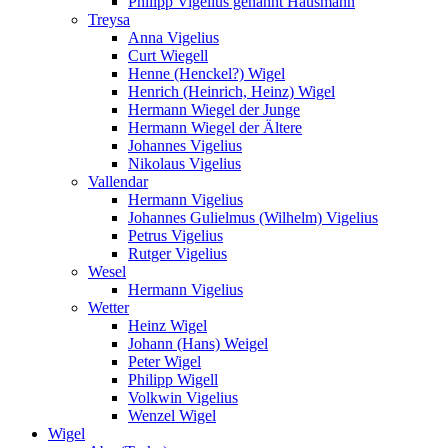
Philipp Vigelius genannt Hausmann
Treysa
Anna Vigelius
Curt Wiegell
Henne (Henckel?) Wigel
Henrich (Heinrich, Heinz) Wigel
Hermann Wiegel der Junge
Hermann Wiegel der Ältere
Johannes Vigelius
Nikolaus Vigelius
Vallendar
Hermann Vigelius
Johannes Gulielmus (Wilhelm) Vigelius
Petrus Vigelius
Rutger Vigelius
Wesel
Hermann Vigelius
Wetter
Heinz Wigel
Johann (Hans) Weigel
Peter Wigel
Philipp Wigell
Volkwin Vigelius
Wenzel Wigel
Wigel