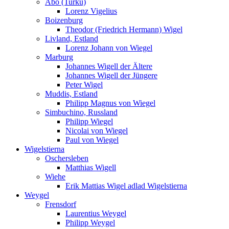
Abo (Turku)
Lorenz Vigelius
Boizenburg
Theodor (Friedrich Hermann) Wigel
Livland, Estland
Lorenz Johann von Wiegel
Marburg
Johannes Wigell der Ältere
Johannes Wigell der Jüngere
Peter Wigel
Muddis, Estland
Philipp Magnus von Wiegel
Simbuchino, Russland
Philipp Wiegel
Nicolai von Wiegel
Paul von Wiegel
Wigelstierna
Oschersleben
Matthias Wigell
Wiehe
Erik Mattias Wigel adlad Wigelstierna
Weygel
Frensdorf
Laurentius Weygel
Philipp Weygel