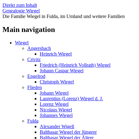
Direkt zum Inhalt
Genealogie Wiegel
Die Familie Wiegel in Fulda, im Umland und weitere Familien
Main navigation
Wiegel
Angersbach
Heinrich Wiegel
Crivitz
Friedrich (Heinrich Vollrath) Wiegel
Johann Caspar Wiegel
Engelrod
Christoph Wiegel
Flieden
Johann Wiegel
Laurentius (Lorenz) Wiegel d. J.
Lorenz Wiegel
Nicolaus Wiegel
Johannes Wiegel
Fulda
Alexander Wigell
Balthasar Wiegel der Jüngere
Balthasar Wiegel der Ältere