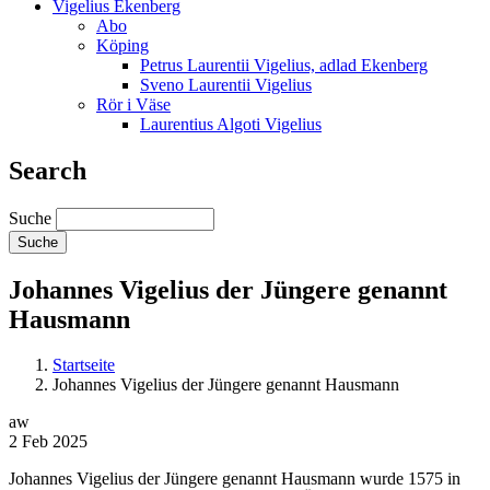
Vigelius Ekenberg
Abo
Köping
Petrus Laurentii Vigelius, adlad Ekenberg
Sveno Laurentii Vigelius
Rör i Väse
Laurentius Algoti Vigelius
Search
Suche
Johannes Vigelius der Jüngere genannt
Hausmann
Startseite
Johannes Vigelius der Jüngere genannt Hausmann
aw
2 Feb 2025
Johannes Vigelius der Jüngere genannt Hausmann wurde 1575 in