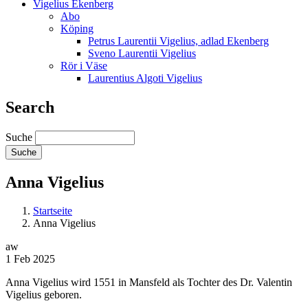
Vigelius Ekenberg
Abo
Köping
Petrus Laurentii Vigelius, adlad Ekenberg
Sveno Laurentii Vigelius
Rör i Väse
Laurentius Algoti Vigelius
Search
Suche
Anna Vigelius
Startseite
Anna Vigelius
aw
1 Feb 2025
Anna Vigelius wird 1551 in Mansfeld als Tochter des Dr. Valentin
Vigelius geboren.