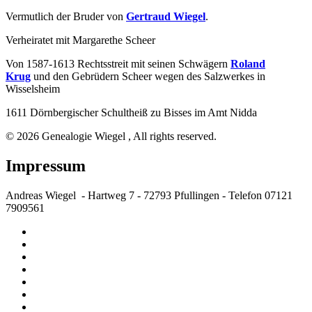
Vermutlich der Bruder von
Gertraud Wiegel
.
Verheiratet mit Margarethe Scheer
Von 1587-1613 Rechtsstreit mit seinen Schwägern
Roland
Krug
und den Gebrüdern Scheer wegen des Salzwerkes in
Wisselsheim
1611 Dörnbergischer Schultheiß zu Bisses im Amt Nidda
© 2026 Genealogie Wiegel , All rights reserved.
Impressum
Andreas Wiegel - Hartweg 7 - 72793 Pfullingen - Telefon 07121
7909561