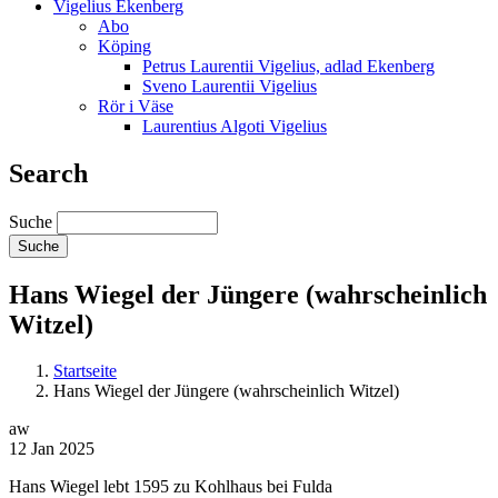
Vigelius Ekenberg
Abo
Köping
Petrus Laurentii Vigelius, adlad Ekenberg
Sveno Laurentii Vigelius
Rör i Väse
Laurentius Algoti Vigelius
Search
Suche
Hans Wiegel der Jüngere (wahrscheinlich
Witzel)
Startseite
Hans Wiegel der Jüngere (wahrscheinlich Witzel)
aw
12 Jan 2025
Hans Wiegel lebt 1595 zu Kohlhaus bei Fulda