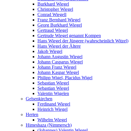
Burkhard Wiegel
Christopher Wiegel
Conrad Wiegell
Franz Bernhard Wiegel
Georg Burkhard Wiegel
Gertraud Wiegel
Gertrude Wiegel genannt Kompen
Hans Wiegel der Jüngere (wahrscheinlich Witzel)
Hans Wiegel der Ältere
Jakob Wiegel
Johann Augustin Wiegel
Johann Casparus Wiegel
Johann Franz Wiegel
Johann Kaspar Wiegel
Philipp Wigel, Placidus Wigel
Sebastian Wiegel
Sebastian Wiegel
Valentin Wigelen
Gelsenkirchen
Ferdinand Wiegel
Heinrich Wiegel
Herten
Wilhelm Wiegel
Himeshaza (Nimmersch)
(Johannes) Valentin Wiegel